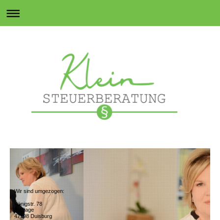
Wir sind umgezogen:
Königstr. 78
8. Etage
47198 Duisburg